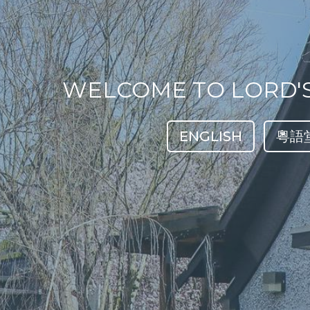
WELCOME TO LORD'
ENGLISH
粵語